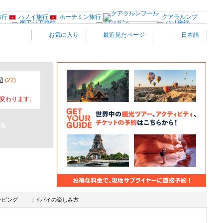
旅行
ハノイ旅行
ホーチミン旅行
クアラルンプ
旅行
南アジア旅行
ロンドン
パ
お気に入り
最近見たページ
日本語
行
ヴェネツィア
イタリア南部
スイス旅行
オランダ
ブリュッ
旅行
ポーランド旅行
クロアチア旅
ジプト旅行
ニューヨーク旅行
ワシントンD.C旅行
ハワイ旅行
カナダ
旅行
観光情報：アジア
観光
辺
(22)
り変わります。
ッピング
：ドバイの楽しみ方