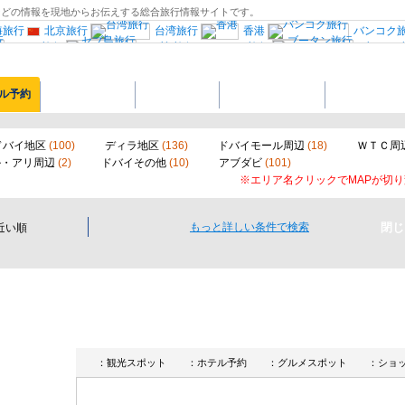
ットなどの情報を現地からお伝えする総合旅行情報サイトです。
海旅行
北京旅行
台湾旅行
香港
バンコク
マニラ旅行
セブ島旅行
インド旅行
ブータン
ローマ旅行
中央イタリア
ミラノ旅
ポルトガル旅行
ドイツ西部旅行
オーストリア旅行
ル予約
グルメスポット
ショッピング
ドバイの楽しみ方
ノルウェー旅行
プラハ
ハンガリー
シャ旅行
トルコ
イスラエル旅行
エ
ラスベガス旅行
フロリダ旅行
ジャネイロ旅行
ペルー旅行
オーストラリア
ドバイ地区
(100)
ディラ地区
(136)
ドバイモール周辺
(18)
ＷＴＣ周
ル・アリ周辺
(2)
ドバイその他
(10)
アブダビ
(101)
※エリア名クリックでMAPが切
もっと詳しい条件で検索
近い順
：観光スポット
：ホテル予約
：グルメスポット
：ショ