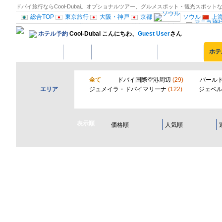
ドバイ旅行ならCool-Dubai。オプショナルツアー、グルメスポット・観光スポ
総合TOP
東京旅行
大阪・神戸
京都
ソウル
上
ール
シンガポール旅行
カンボジア旅行
バリ島旅行
ホテル予約
Cool-Dubai こんにちわ、
Guest User
さん
リ旅行
南仏プロヴァンス
モナコ旅行
バルセロナ
マドリード旅行
ホーム
UAE ってどんな国？
観光スポット
ホテ
セル
ヘルシンキ
スウェーデン旅行
行
ロシア旅行
中欧旅行
ギリ
ロサンゼルス旅行
サンフランシスコ旅行
西部旅行
メキシコ旅行
リオデ
全て
ドバイ国際空港周辺
(29)
バール
情報：ヨーロッパ
古民家宿”Coolシリーズ”
エリア
ジュメイラ・ドバイマリーナ
(122)
ジェベ
表示順
価格順
人気順