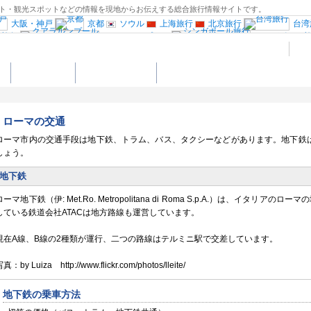
ポット・観光スポットなどの情報を現地からお伝えする総合旅行情報サイトです。
大阪・神戸
京都
ソウル
上海旅行
北京旅行
台湾
ン旅行
クアラルンプール
シンガポール
インド旅行
ブータン旅行
南アジア旅行
中央イタリア
ミラノ旅行
ヴェネツィア
ト
ショッピング
ローマの楽しみ方
ポルトガル旅行
ドイツ西部旅行
オースト
キ
スウェーデン旅行
ノルウェー旅行
クロアチア旅行
ロシア旅行
中欧旅行
行
エジプト旅行
ニューヨーク旅行
ローマの交通
行
フロリダ旅行
ワシントンD.C旅行
リオデジャネイロ旅行
ペルー旅行
オース
ローマ市内の交通手段は地下鉄、トラム、バス、タクシーなどがあります。地下鉄
古民家宿”Coolシリーズ”
しょう。
地下鉄
ローマ地下鉄（伊: Met.Ro. Metropolitana di Roma S.p.A.）は、イタリ
している鉄道会社ATACは地方路線も運営しています。
現在A線、B線の2種類が運行、二つの路線はテルミニ駅で交差しています。
真：by Luiza http://www.flickr.com/photos/lleite/
地下鉄の乗車方法