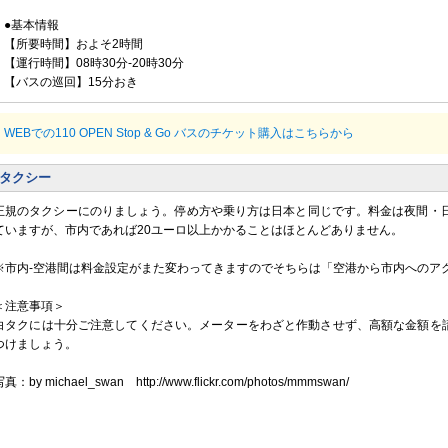
●基本情報
【所要時間】およそ2時間
【運行時間】08時30分-20時30分
【バスの巡回】15分おき
WEBでの110 OPEN Stop & Go バスのチケット購入はこちらから
タクシー
正規のタクシーにのりましょう。停め方や乗り方は日本と同じです。料金は夜間・
ていますが、市内であれば20ユーロ以上かかることはほとんどありません。
※市内-空港間は料金設定がまた変わってきますのでそちらは「空港から市内へのア
＜注意事項＞
白タクには十分ご注意してください。メーターをわざと作動させず、高額な金額を
つけましょう。
真：by michael_swan http://www.flickr.com/photos/mmmswan/