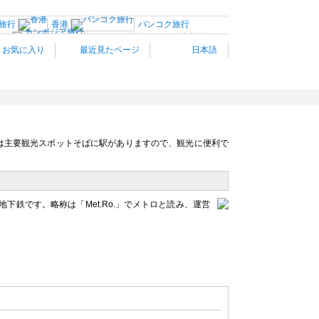
旅行
香港
バンコク旅行
旅行
カンボジア旅行
バリ島旅行
お気に入り
最近見たページ
日本語
ロンドン
パリ旅行
イタリア南部
バルセロナ
リア旅行
スイス旅行
オランダ
プラハ
ハンガリー旅行
ギリシャ旅行
トルコ
イスラ
ロサンゼルス旅行
ハワイ旅行
カナダ西部旅行
トラリア旅行
観光情報：アジア
は主要観光スポットそばに駅がありますので、観光に便利で
アのローマの地下鉄です。略称は「Met.Ro.」でメトロと読み、運営