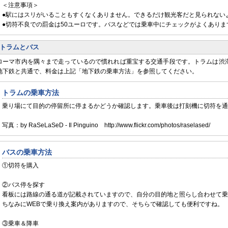
＜注意事項＞
●駅にはスリがいることもすくなくありません。できるだけ観光客だと見られない
●切符不良での罰金は50ユーロです。バスなどでは乗車中にチェックがよくあり
トラムとバス
ローマ市内を隅々まで走っているので慣れれば重宝する交通手段です。トラムは渋
地下鉄と共通で、料金は上記「地下鉄の乗車方法」を参照してください。
トラムの乗車方法
乗り場にて目的の停留所に停まるかどうか確認します。乗車後は打刻機に切符を通
写真：by RaSeLaSeD - Il Pinguino http://www.flickr.com/photos/raselased/
バスの乗車方法
①切符を購入
②バス停を探す
看板には路線の通る道が記載されていますので、自分の目的地と照らし合わせて乗
ちなみにWEBで乗り換え案内がありますので、そちらで確認しても便利ですね。
③乗車＆降車