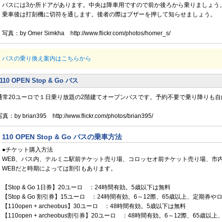
バスには3か所ドアがあります。中央は降車用ですので前か後ろから乗りましょう
乗車後は打刻機に切符を通します。後者の際はブザーを押して知らせましょう。
写真：by Omer Simkha http://www.flickr.com/photos/homer_s/
バスの乗り換え案内はこちらから
110 OPEN Stop & Go バス
通常20ユーロで１日乗り放題の2階建てオープンバスです。予約不要で乗り降りも自
真：by brian395 http://www.flickr.com/photos/brian395/
110 OPEN Stop & Go バスの乗車方法
●チケット購入方法
WEB、バス内、テルミニ駅前チケット売り場、コロッセオ前チケット売り場、市
WEBだと時期によっては割引もあります。
【Stop & Go 1日券】20ユーロ ：24時間有効。5歳以下は無料
【Stop & Go 割引券】15ユーロ ：24時間有効。6～12際、65歳以上、定期券
【110open + archeobus】30ユーロ ：48時間有効。5歳以下は無料
【110open + archeobus割引券】20ユーロ ：48時間有効。6～12際、65