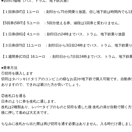
●切符の価格（バス、トラム、地下鉄共通）
【１回券(BIT)】1ユーロ ：刻印から75分間乗り放題。但し地下鉄は時間内でも
【5回券(5BIT)】5ユーロ ：5回分使える券。値段は1回券と変わりません。
【１日券(BIG)】4ユーロ ：刻印日の24時までバス、トラム、地下鉄乗り放題
【３日券(BTI)】11ユーロ ：刻印日から3日目24時までバス、トラム、地下鉄乗
【１週間券(CIS)】16ユーロ ：刻印日から7日目24時までバス、トラム、地下鉄
●乗車方法
①切符を購入します
切符はタバッキ(イタリアのコンビニの様なお店)や地下鉄で購入可能です。自動
ありますので、できれば避けた方が良いでしょう。
②改札口を通る
日本のように券を改札に通します。
改札は2種類あり、レバータイプのものと切符を通した後 改札の扉が自動で開く
後に押して進めば大丈夫です。
ちなみに改札から出た際は再び切符を通す必要はありません。入る時だけ通しまし